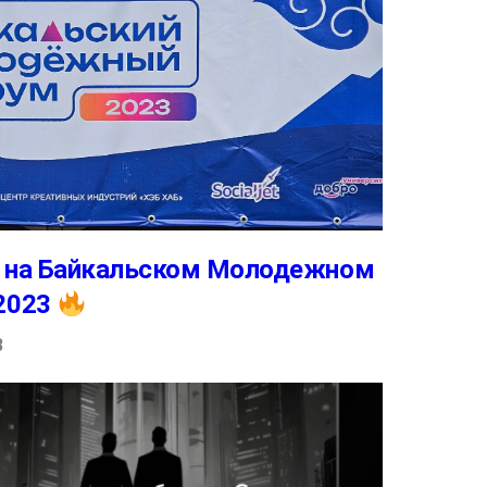
et на Байкальском Молодежном
2023
3