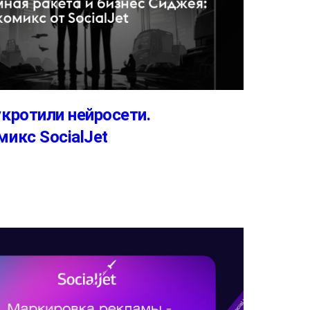
кротили нейросети.
икс SocialJet