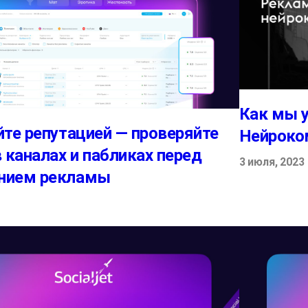
Как мы у
йте репутацией — проверяйте
Нейроком
в каналах и пабликах перед
3 июля, 2023
нием рекламы