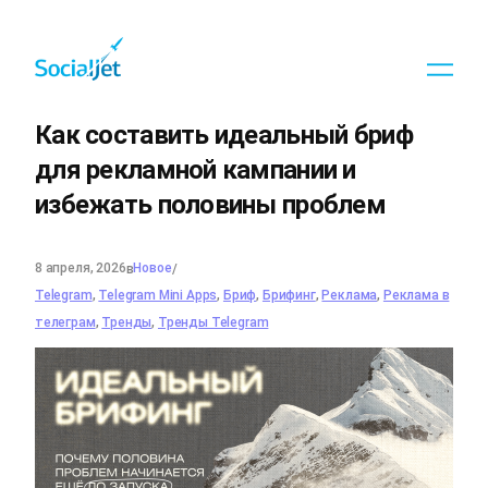
Перейти
к
содержимому
Как составить идеальный бриф
для рекламной кампании и
избежать половины проблем
8 апреля, 2026
Новое
в
/
Telegram
, 
Telegram Mini Apps
, 
Бриф
, 
Брифинг
, 
Реклама
, 
Реклама в
телеграм
, 
Тренды
, 
Тренды Telegram