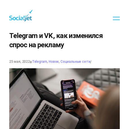
Перейти
к
содержимому
Telegram и VK, как изменился
спрос на рекламу
25 мая, 2022
Telegram
, 
Новое
, 
Социальные сети
в
/